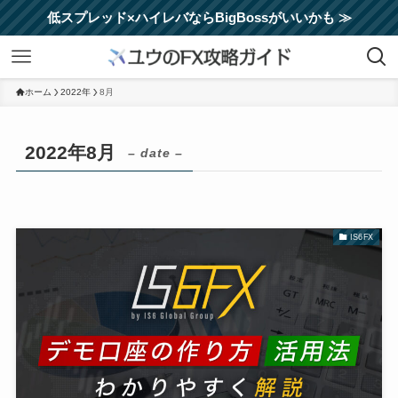
低スプレッド×ハイレバならBigBossがいいかも ≫
ホーム
2022年
8月
2022年8月
– date –
IS6FX