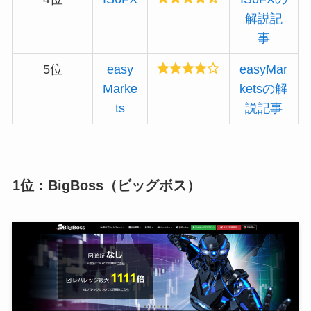
解説記
事
5位
easy
easyMar
Marke
ketsの解
ts
説記事
1位：BigBoss（ビッグボス）