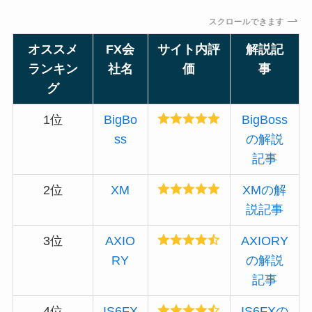
スクロールできます
オススメ
FX会
サイト内評
解説記
ランキン
社名
価
事
グ
1位
BigBo
BigBoss
ss
の解説
記事
2位
XM
XMの解
説記事
3位
AXIO
AXIORY
RY
の解説
記事
4位
IS6FX
IS6FXの