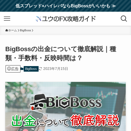
低スプレッド×ハイレバならBigBossがいいかも ≫
ホーム
BigBoss
BigBossの出金について徹底解説｜種
類・手数料・反映時間は？
広告
2023年7月15日
BigBoss