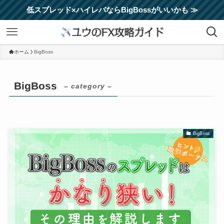
低スプレッド×ハイレバならBigBossがいいかも ≫
ホーム
BigBoss
BigBoss
– category –
BigBoss