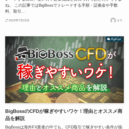
ね。 この記事ではBigBossでトレードする手順・証拠金や手数
料、取引...
2023年7月15日
ユウ
BigBoss
BigBossのCFDが稼ぎやすいワケ！理由とオススメ商
品を解説
BigBossは海外FX業者の中でも、CFD取引で稼ぎやすい条件が揃