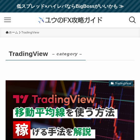
低スプレッド×ハイレバならBigBossがいいかも ≫
ホーム
TradingView
TradingView
– category –
TradingView