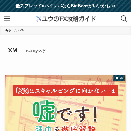
低スプレッド×ハイレバならBigBossがいいかも ≫
ホーム
XM
XM
– category –
XM