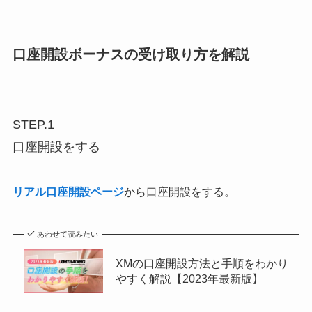
口座開設ボーナスの受け取り方を解説
STEP.1
口座開設をする
リアル口座開設ページ
から口座開設をする。
あわせて読みたい
XMの口座開設方法と手順をわかり
やすく解説【2023年最新版】