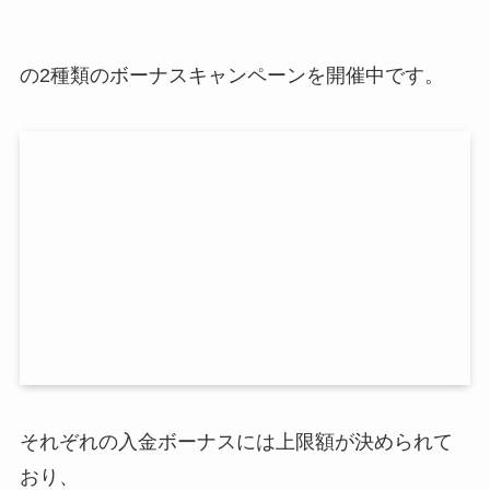
の2種類のボーナスキャンペーンを開催中です。
それぞれの入金ボーナスには上限額が決められて
おり、