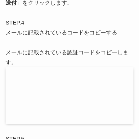
送付」
をクリックします。
STEP.4
メールに記載されているコードをコピーする
メールに記載されている認証コードをコピーしま
す。
STEP.5