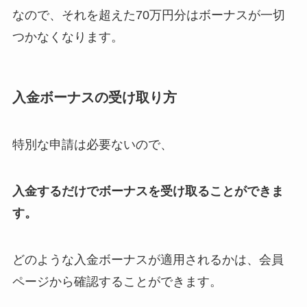
なので、それを超えた70万円分はボーナスが一切
つかなくなります。
入金ボーナスの受け取り方
特別な申請は必要ないので、
入金するだけでボーナスを受け取ることができま
す。
どのような入金ボーナスが適用されるかは、会員
ページから確認することができます。