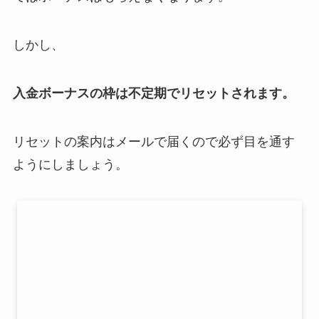
しかし、
入金ボーナスの枠は不定期でリセットされます。
リセットの案内はメールで届くので必ず目を通す
ようにしましょう。