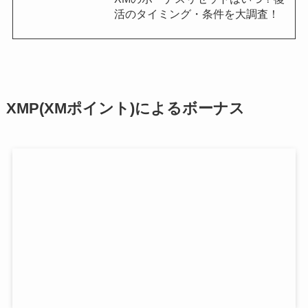
活のタイミング・条件を大調査！
XMP(XMポイント)によるボーナス