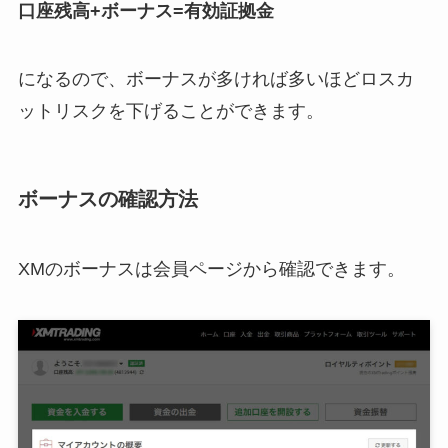
口座残高+ボーナス=有効証拠金
になるので、ボーナスが多ければ多いほどロスカ
ットリスクを下げることができます。
ボーナスの確認方法
XMのボーナスは会員ページから確認できます。