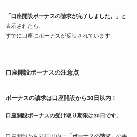
「口座開設ボーナスの請求が完了しました。」
と
表示されたら、
すでに口座にボーナスが反映されています。
口座開設ボーナスの注意点
ボーナスの請求は口座開設から30日以内！
口座開設ボーナスの受け取り期限は30日です。
口座開設から30日以内に
「ボーナスの請求」
の手