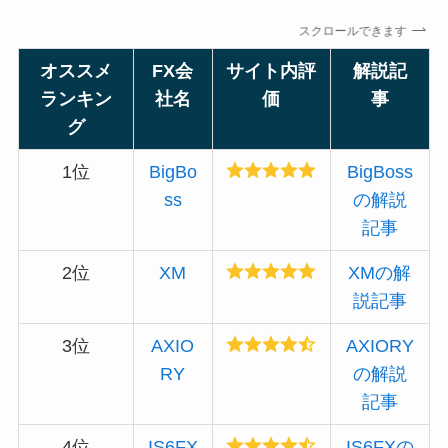
スクロールできます
オススメ
FX会
サイト内評
解説記
ランキン
社名
価
事
グ
1位
BigBo
BigBoss
ss
の解説
記事
2位
XM
XMの解
説記事
3位
AXIO
AXIORY
RY
の解説
記事
4位
IS6FX
IS6FXの