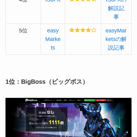
解説記
事
5位
easy
easyMar
Marke
ketsの解
ts
説記事
1位：BigBoss（ビッグボス）