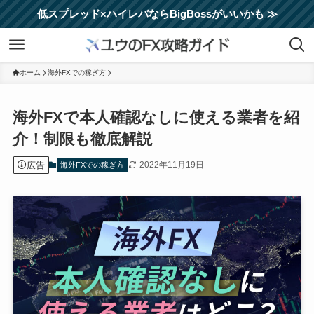
低スプレッド×ハイレバならBigBossがいいかも ≫
ホーム
海外FXでの稼ぎ方
海外FXで本人確認なしに使える業者を紹
介！制限も徹底解説
広告
2022年11月19日
海外FXでの稼ぎ方