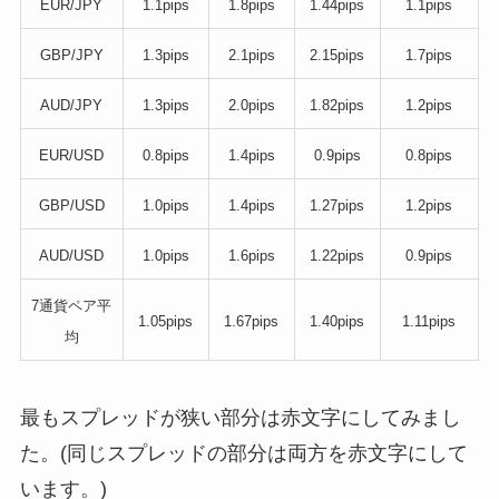
EUR/JPY
1.1pips
1.8pips
1.44pips
1.1pips
GBP/JPY
1.3pips
2.1pips
2.15pips
1.7pips
AUD/JPY
1.3pips
2.0pips
1.82pips
1.2pips
EUR/USD
0.8pips
1.4pips
0.9pips
0.8pips
GBP/USD
1.0pips
1.4pips
1.27pips
1.2pips
AUD/USD
1.0pips
1.6pips
1.22pips
0.9pips
7通貨ペア平
1.05pips
1.67pips
1.40pips
1.11pips
均
最もスプレッドが狭い部分は赤文字にしてみまし
た。(同じスプレッドの部分は両方を赤文字にして
います。)