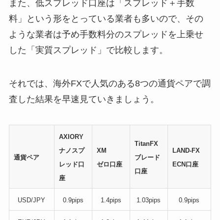
また、低スプレッド口座は「スプレッド＋手数
料」という形をとっている業者も多いので、その
ような業者は予め手数料分のスプレッドを上乗せ
した「実質スプレッド」で比較します。
それでは、海外FXで人気のある8つの通貨ペアで調
査した結果を早速見ていきましょう。
AXIORY
TitanFX
ナノスプ
XM
LAND-FX
通貨ペア
ブレード
レッド口
ゼロ口座
ECN口座
口座
座
USD/JPY
0.9pips
1.4pips
1.03pips
0.9pips