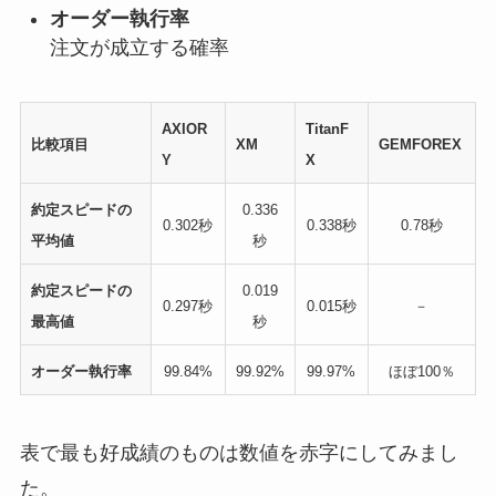
オーダー執行率
注文が成立する確率
AXIOR
TitanF
比較項目
XM
GEMFOREX
Y
X
約定スピードの
0.336
0.302秒
0.338秒
0.78秒
平均値
秒
約定スピードの
0.019
0.297秒
0.015秒
－
最高値
秒
オーダー執行率
99.84%
99.92%
99.97%
ほぼ100％
表で最も好成績のものは数値を赤字にしてみまし
た。