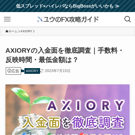
低スプレッド×ハイレバならBigBossがいいかも ≫
ホーム
AXIORY
AXIORYの入金面を徹底調査｜手数料・
反映時間・最低金額は？
広告
2023年7月15日
AXIORY