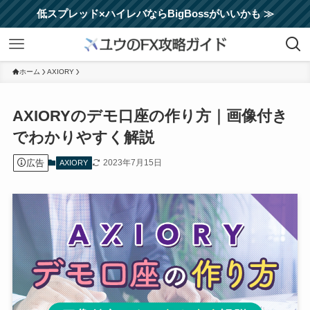
低スプレッド×ハイレバならBigBossがいいかも ≫
ホーム
AXIORY
AXIORYのデモ口座の作り方｜画像付き
でわかりやすく解説
広告
2023年7月15日
AXIORY