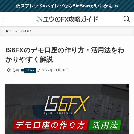
低スプレッド×ハイレバならBigBossがいいかも ≫
ホーム
IS6FX
IS6FXのデモ口座の作り方・活用法をわ
かりやすく解説
広告
2022年11月18日
IS6FX