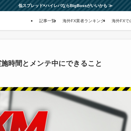
低スプレッド×ハイレバならBigBossがいいかも ≫
記事一覧
海外FX業者ランキング
海外FXで
実施時間とメンテ中にできること