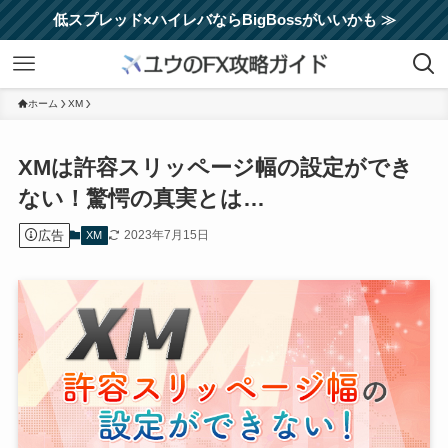
低スプレッド×ハイレバならBigBossがいいかも ≫
ホーム
XM
XMは許容スリッページ幅の設定ができ
ない！驚愕の真実とは…
広告
2023年7月15日
XM