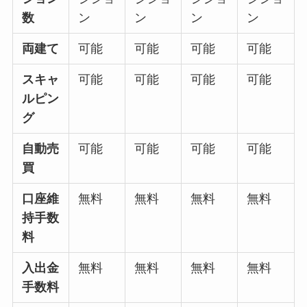
数
ン
ン
ン
ン
両建て
可能
可能
可能
可能
スキャ
可能
可能
可能
可能
ルピン
グ
自動売
可能
可能
可能
可能
買
口座維
無料
無料
無料
無料
持手数
料
入出金
無料
無料
無料
無料
手数料