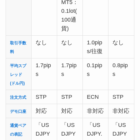
MT5：
0.1lot(
100通
貨)
なし
なし
1.0pip
なし
取引手数
s/往復
料
1.7pip
1.7pip
0.1pip
0.8pip
平均スプ
s
s
s
s
レッド
(ドル円)
STP
STP
ECN
STP
注文方式
対応
対応
非対応
非対応
デモ口座
「US
「US
「US
「US
通貨ペア
DJPY
DJPY
DJPY.
DJPY
の表記