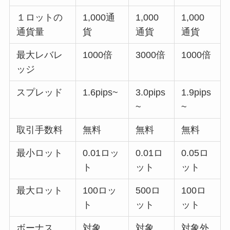
１ロットの
1,000通
1,000
1,000
通貨量
貨
通貨
通貨
最大レバレ
1000倍
3000倍
1000倍
ッジ
スプレッド
1.6pips~
3.0pips
1.9pips
~
~
取引手数料
無料
無料
無料
最小ロット
0.01ロッ
0.01ロ
0.05ロ
ト
ット
ット
最大ロット
100ロッ
500ロ
100ロ
ト
ット
ット
ボーナス
対象
対象
対象外