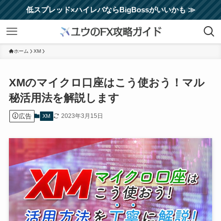
低スプレッド×ハイレバならBigBossがいいかも ≫
ホーム
XM
XMのマイクロ口座はこう使おう！マル
秘活用法を解説します
広告
2023年3月15日
XM