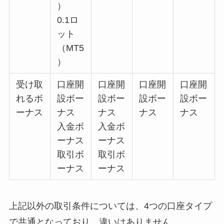
）
0.1ロ
ット
（MT5
）
受け取
口座開
口座開
口座開
口座開
れるボ
設ボー
設ボー
設ボー
設ボー
ーナス
ナス
ナス
ナス
ナス
入金ボ
入金ボ
ーナス
ーナス
取引ボ
取引ボ
ーナス
ーナス
上記以外の取引条件については、4つの口座タイプ
で共通となっており、違いはありません。