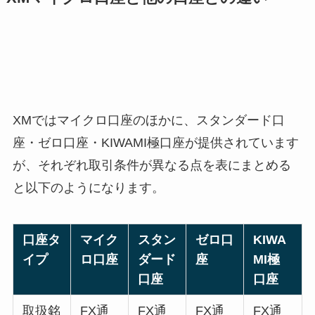
XMではマイクロ口座のほかに、スタンダード口
座・ゼロ口座・KIWAMI極口座が提供されています
が、それぞれ取引条件が異なる点を表にまとめる
と以下のようになります。
口座タ
マイク
スタン
ゼロ口
KIWA
イプ
ロ口座
ダード
座
MI極
口座
口座
取扱銘
FX通
FX通
FX通
FX通